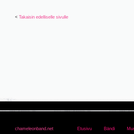
<
Takaisin edelliselle sivulle
chameleonband.net
Etusivu
Bändi
Mus