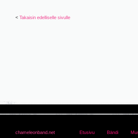
<
Takaisin edelliselle sivulle
chameleonband.net
Etusivu
Bändi
Mus